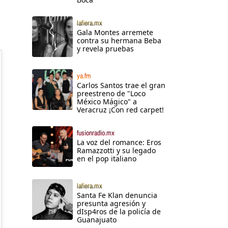
lafiera.mx
Gala Montes arremete
contra su hermana Beba
y revela pruebas
ya.fm
Carlos Santos trae el gran
preestreno de "Loco
México Mágico" a
Veracruz ¡Con red carpet!
fusionradio.mx
La voz del romance: Eros
Ramazzotti y su legado
en el pop italiano
lafiera.mx
Santa Fe Klan denuncia
presunta agresión y
dIsp4ros de la policía de
Guanajuato