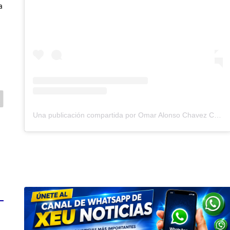
a
Una publicación compartida por Omar Alonso Chavez Carrasco (@omarchavezzbu)