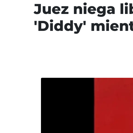
Juez niega li
'Diddy' mien