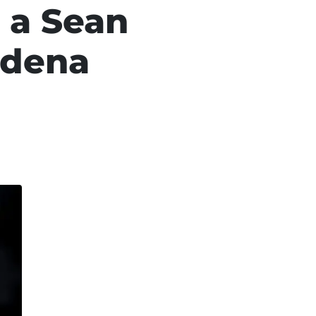
a a Sean
ndena