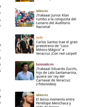
n
lafiera.mx
a
¡Trakaaa! Junior Klan
,
rumbo a la conquista del
Lunario del Auditorio
a
Nacional
ya.fm
Carlos Santos trae el gran
n
preestreno de "Loco
México Mágico" a
r
Veracruz ¡Con red carpet!
s
s
fusionradio.mx
¡Trakaaa! Eduardo Zucchi,
s
hijo de Lalo Santamarina,
quiere ser rey del
Carnaval de Veracruz
(+foto/video)
a
lafiera.mx
o
El tenso momento entre
e
Penélope Menchaca y
Aldo de Nigris