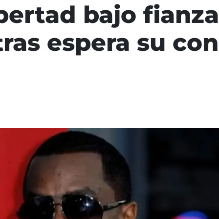
bertad bajo fianz
tras espera su co