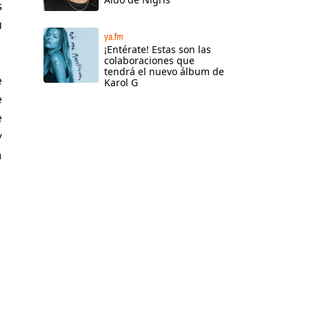
s
u
ya.fm
¡Entérate! Estas son las
colaboraciones que
tendrá el nuevo álbum de
e
Karol G
e
e
y
a