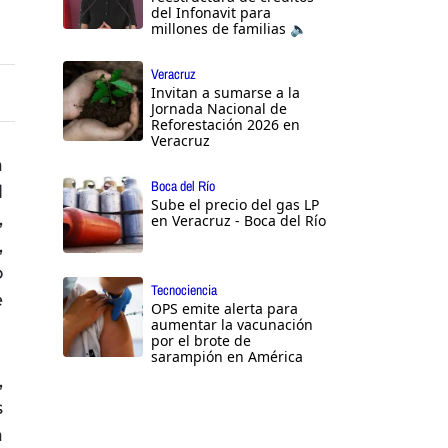
del Infonavit para
millones de familias 🔈
Veracruz
Invitan a sumarse a la
Jornada Nacional de
Reforestación 2026 en
Veracruz
a
Boca del Río
l
Sube el precio del gas LP
,
en Veracruz - Boca del Río
,
o
Tecnociencia
e
OPS emite alerta para
aumentar la vacunación
por el brote de
sarampión en América
,
s
a