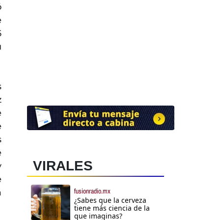
ó
e
6
u
s
z
e
e
s
e
VIRALES
y
e
fusionradio.mx
a
¿Sabes que la cerveza
tiene más ciencia de la
que imaginas?