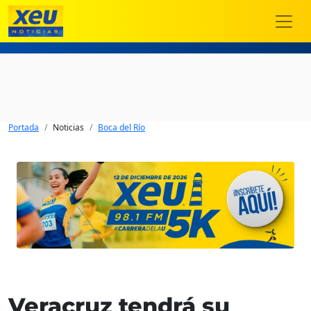
Portada
Noticias
Boca del Río
Veracruz tendrá su