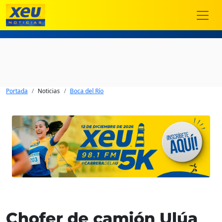
Portada
Noticias
Boca del Río
Chofer de camión Ulúa