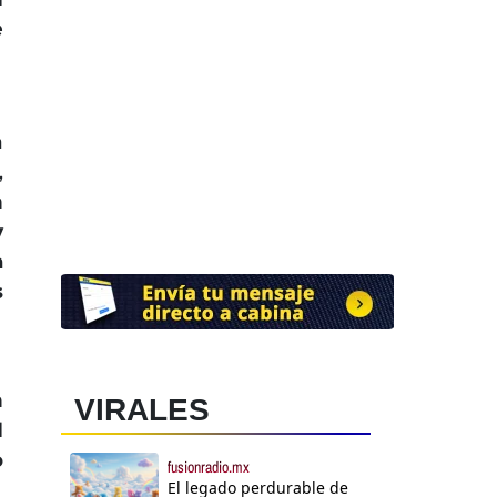
e
a
,
n
y
a
s
n
VIRALES
l
o
fusionradio.mx
El legado perdurable de