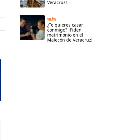
Veracruz!
ya.fm
¿Te quieres casar
conmigo? ¡Piden
matrimonio en el
Malecón de Veracruz!