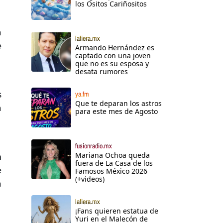
los Ositos Cariñositos
a
lafiera.mx
e
Armando Hernández es
captado con una joven
que no es su esposa y
desata rumores
s
ya.fm
Que te deparan los astros
a
para este mes de Agosto
fusionradio.mx
Mariana Ochoa queda
n
fuera de La Casa de los
e
Famosos México 2026
(+videos)
a
lafiera.mx
¡Fans quieren estatua de
Yuri en el Malecón de