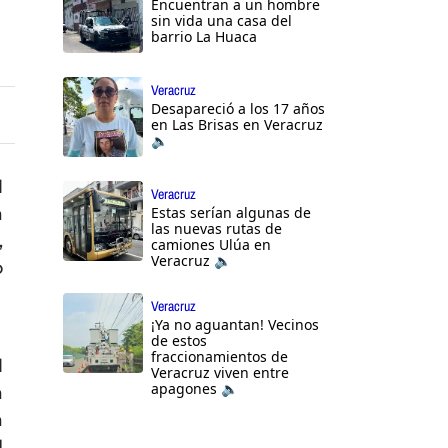
Encuentran a un hombre
sin vida una casa del
barrio La Huaca
Veracruz
Desapareció a los 17 años
en Las Brisas en Veracruz
🔈
l
Veracruz
a
Estas serían algunas de
las nuevas rutas de
,
camiones Ulúa en
Veracruz 🔈
o
Veracruz
¡Ya no aguantan! Vecinos
de estos
fraccionamientos de
l
Veracruz viven entre
apagones 🔈
a
a
l