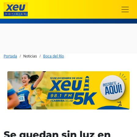
Portada
Noticias
Boca del Río
Se quedan sin luz en