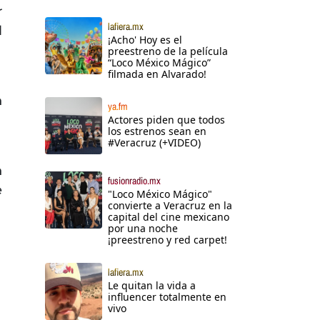
r
lafiera.mx
l
¡Acho' Hoy es el
preestreno de la película
“Loco México Mágico”
filmada en Alvarado!
n
ya.fm
Actores piden que todos
los estrenos sean en
#Veracruz (+VIDEO)
n
fusionradio.mx
e
"Loco México Mágico"
convierte a Veracruz en la
capital del cine mexicano
por una noche
¡preestreno y red carpet!
lafiera.mx
Le quitan la vida a
influencer totalmente en
vivo