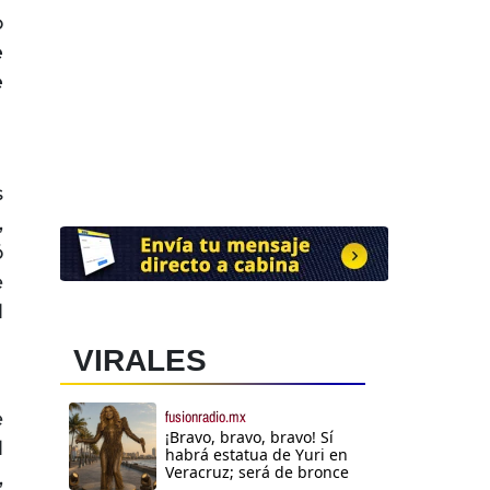
o
e
e
s
,
ó
e
l
VIRALES
e
fusionradio.mx
¡Bravo, bravo, bravo! Sí
l
habrá estatua de Yuri en
Veracruz; será de bronce
,