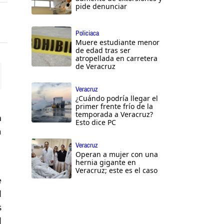
pide denunciar
Policiaca
Muere estudiante menor
de edad tras ser
atropellada en carretera
de Veracruz
ttings
Veracruz
¿Cuándo podría llegar el
primer frente frío de la
temporada a Veracruz?
n
Esto dice PC
a
Veracruz
Operan a mujer con una
hernia gigante en
Veracruz; este es el caso
e
l
s
l