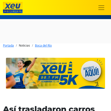
Portada
Noticias
Boca del Río
Así trasladaron carros