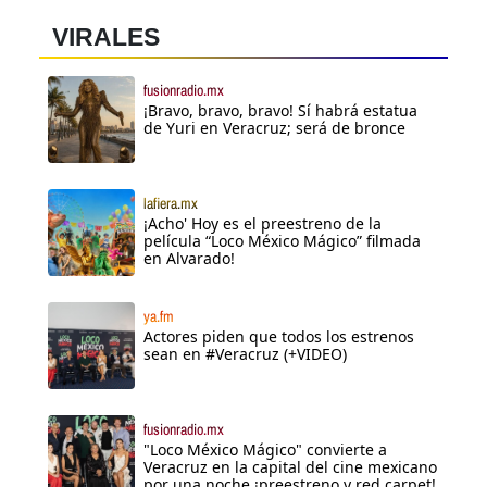
VIRALES
fusionradio.mx
¡Bravo, bravo, bravo! Sí habrá estatua
de Yuri en Veracruz; será de bronce
lafiera.mx
¡Acho' Hoy es el preestreno de la
película “Loco México Mágico” filmada
en Alvarado!
ya.fm
Actores piden que todos los estrenos
sean en #Veracruz (+VIDEO)
fusionradio.mx
"Loco México Mágico" convierte a
Veracruz en la capital del cine mexicano
por una noche ¡preestreno y red carpet!