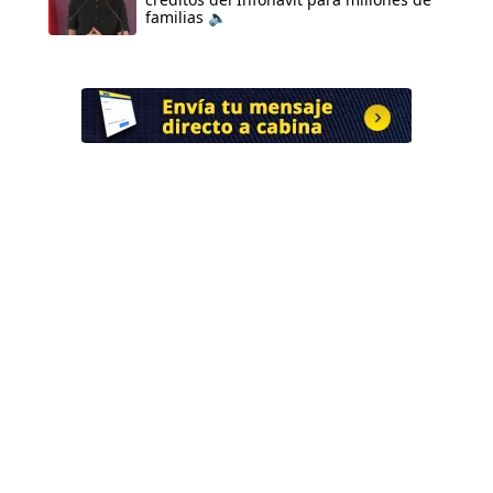
familias 🔈