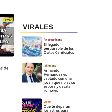
VIRALES
fusionradio.mx
El legado
perdurable de los
Ositos Cariñositos
lafiera.mx
as de
Armando
e
Hernández es
captado con una
joven que no es su
esposa y desata
rumores
ya.fm
Que te deparan
los astros para