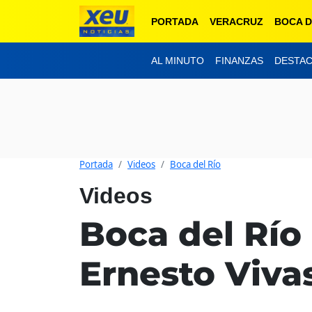
PORTADA
VERACRUZ
BOCA D
AL MINUTO
FINANZAS
DESTA
Portada
Videos
Boca del Río
Videos
Boca del Río 
Ernesto Viva