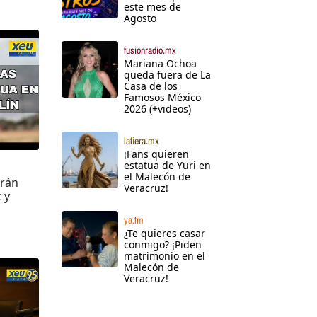
este mes de
Agosto
fusionradio.mx
Mariana Ochoa
queda fuera de La
Casa de los
Famosos México
2026 (+videos)
lafiera.mx
¡Fans quieren
estatua de Yuri en
el Malecón de
irán
Veracruz!
 y
ya.fm
¿Te quieres casar
conmigo? ¡Piden
matrimonio en el
Malecón de
Veracruz!