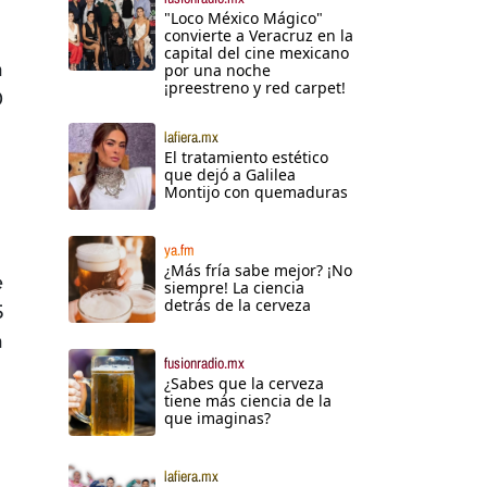
"Loco México Mágico"
convierte a Veracruz en la
capital del cine mexicano
a
por una noche
¡preestreno y red carpet!
0
lafiera.mx
El tratamiento estético
que dejó a Galilea
Montijo con quemaduras
ya.fm
¿Más fría sabe mejor? ¡No
e
siempre! La ciencia
detrás de la cerveza
5
a
fusionradio.mx
¿Sabes que la cerveza
tiene más ciencia de la
que imaginas?
lafiera.mx