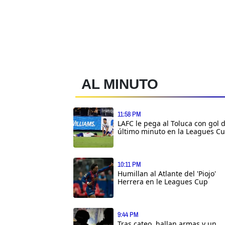
AL MINUTO
11:58 PM
LAFC le pega al Toluca con gol 
último minuto en la Leagues C
10:11 PM
Humillan al Atlante del 'Piojo'
Herrera en le Leagues Cup
9:44 PM
Tras cateo, hallan armas y un