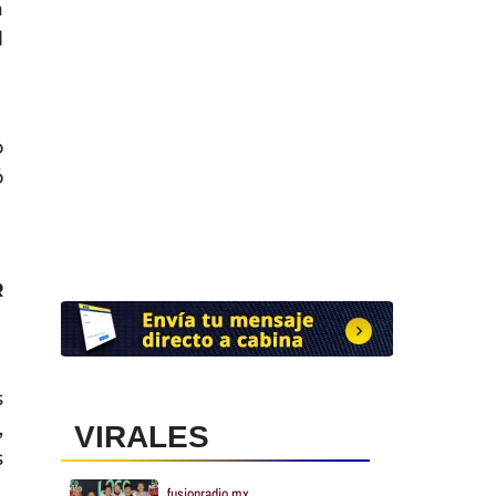
a
l
o
ó
R
s
,
VIRALES
s
fusionradio.mx