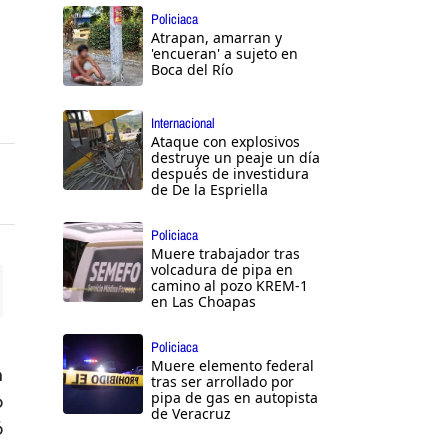
Policiaca
Atrapan, amarran y
'encueran' a sujeto en
Boca del Río
Internacional
Ataque con explosivos
destruye un peaje un día
después de investidura
de De la Espriella
Policiaca
Muere trabajador tras
volcadura de pipa en
camino al pozo KREM-1
en Las Choapas
ttings
Policiaca
Muere elemento federal
n
tras ser arrollado por
pipa de gas en autopista
o
de Veracruz
ó