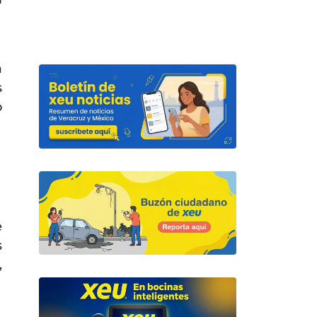
a
s
o
e
s
,