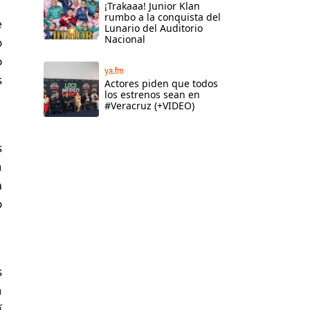
¡Trakaaa! Junior Klan
rumbo a la conquista del
e
Lunario del Auditorio
Nacional
o
o
ya.fm
s
Actores piden que todos
los estrenos sean en
#Veracruz (+VIDEO)
s
a
n
o
s
a
í