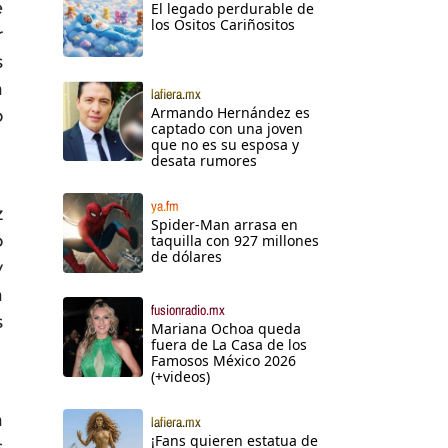
e
El legado perdurable de
los Ositos Cariñositos
r
s
a
lafiera.mx
Armando Hernández es
o
captado con una joven
que no es su esposa y
desata rumores
ya.fm
z
Spider-Man arrasa en
o
taquilla con 927 millones
de dólares
y
a
fusionradio.mx
s
Mariana Ochoa queda
fuera de La Casa de los
Famosos México 2026
(+videos)
a
lafiera.mx
¡Fans quieren estatua de
s