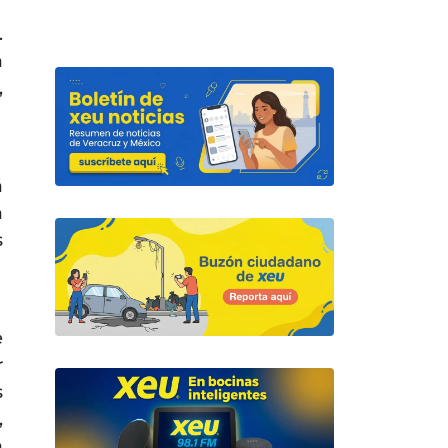
.
a
,
á
a
s
e
r
s
,
a