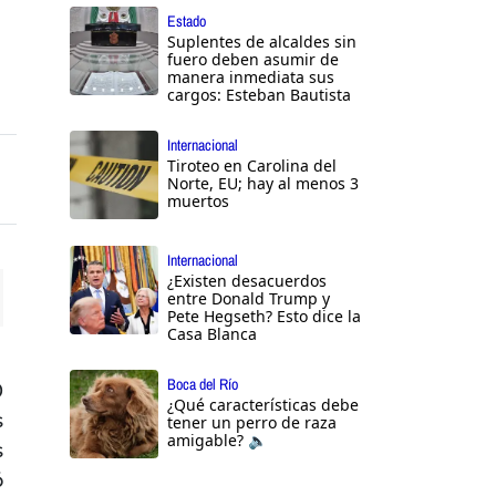
Estado
Suplentes de alcaldes sin
fuero deben asumir de
manera inmediata sus
cargos: Esteban Bautista
Internacional
Tiroteo en Carolina del
Norte, EU; hay al menos 3
muertos
Internacional
¿Existen desacuerdos
entre Donald Trump y
Pete Hegseth? Esto dice la
ttings
Casa Blanca
Boca del Río
0
¿Qué características debe
s
tener un perro de raza
amigable? 🔈
s
ó