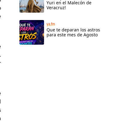
Yuri en el Malecón de
o
Veracruz!
e
ya.fm
Que te deparan los astros
para este mes de Agosto
e
.
r
e
l
s
n