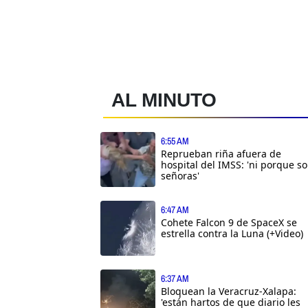
AL MINUTO
6:55 AM
Reprueban riña afuera de
hospital del IMSS: 'ni porque s
señoras'
6:47 AM
Cohete Falcon 9 de SpaceX se
estrella contra la Luna (+Video)
6:37 AM
Bloquean la Veracruz-Xalapa:
'están hartos de que diario les