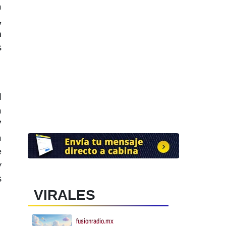
a
,
n
s
l
a
7
a
e
y
s
VIRALES
fusionradio.mx