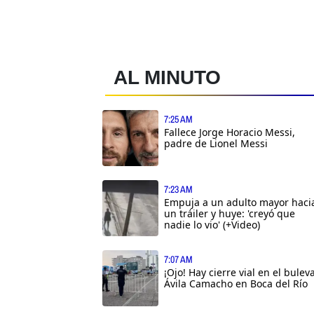
AL MINUTO
7:25 AM
Fallece Jorge Horacio Messi,
padre de Lionel Messi
7:23 AM
Empuja a un adulto mayor haci
un tráiler y huye: 'creyó que
nadie lo vio' (+Video)
7:07 AM
¡Ojo! Hay cierre vial en el bulev
Ávila Camacho en Boca del Río