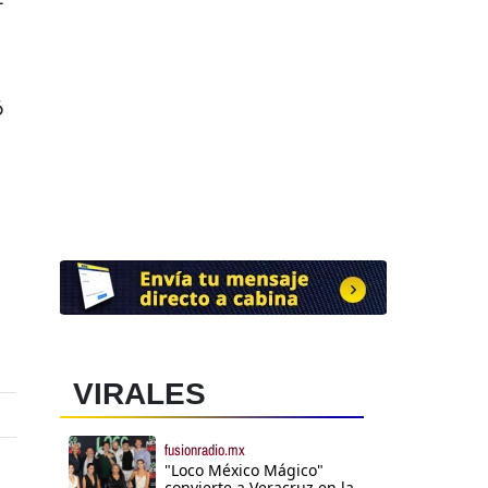
ó
VIRALES
fusionradio.mx
"Loco México Mágico"
convierte a Veracruz en la