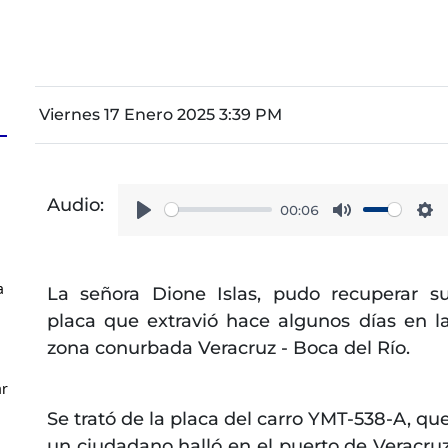
Viernes 17 Enero 2025 3:39 PM
Audio:
00:06
Play
Mute
Se
a
La señora Dione Islas, pudo recuperar s
placa que extravió hace algunos días en l
zona conurbada Veracruz - Boca del Río.
ar
Se trató de la placa del carro YMT-538-A, qu
un ciudadano halló en el puerto de Veracru