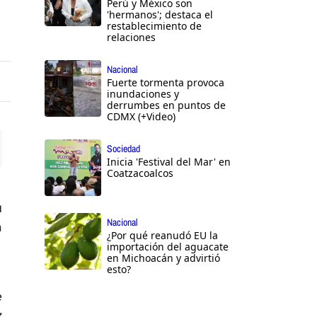
Perú y México son
'hermanos'; destaca el
restablecimiento de
relaciones
Nacional
Fuerte tormenta provoca
inundaciones y
derrumbes en puntos de
CDMX (+Video)
Sociedad
Inicia 'Festival del Mar' en
ttings
Coatzacoalcos
u
Nacional
a
¿Por qué reanudó EU la
importación del aguacate
en Michoacán y advirtió
esto?
e
z