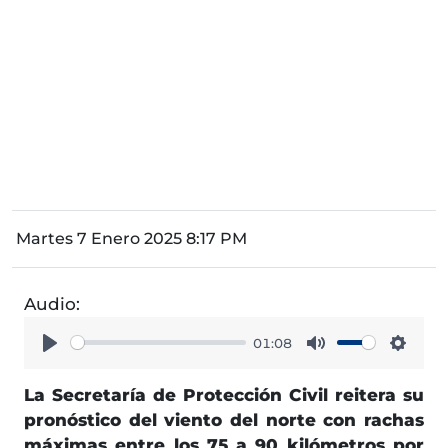
Martes 7 Enero 2025 8:17 PM
Audio:
01:08
Play
Mute
Setti
La Secretaría de Protección Civil reitera su
pronóstico del viento del norte con rachas
máximas entre los 75 a 90 kilómetros por