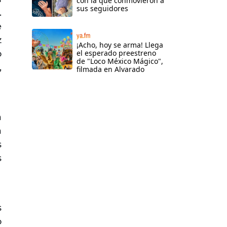
con la que conmovieron a
sus seguidores
.
e
ya.fm
z
¡Acho, hoy se arma! Llega
o
el esperado preestreno
de "Loco México Mágico",
,
filmada en Alvarado
a
a
s
s
s
o