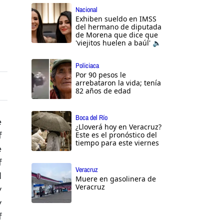
Nacional
Exhiben sueldo en IMSS
del hermano de diputada
de Morena que dice que
'viejitos huelen a baúl' 🔈
Policiaca
Por 90 pesos le
arrebataron la vida; tenía
82 años de edad
Boca del Río
e
¿Lloverá hoy en Veracruz?
f
Este es el pronóstico del
tiempo para este viernes
e
f
Veracruz
l
Muere en gasolinera de
Veracruz
y
y
f