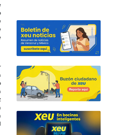
e
o
e
e
e
r
a
o
a
z
a
a
l