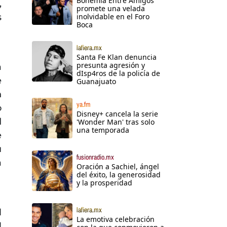
Bohemia Entre Amigos
,
promete una velada
s
inolvidable en el Foro
Boca
lafiera.mx
Santa Fe Klan denuncia
presunta agresión y
a
dIsp4ros de la policía de
e
Guanajuato
n
ya.fm
o
Disney+ cancela la serie
d
'Wonder Man' tras solo
una temporada
e
u
fusionradio.mx
a
Oración a Sachiel, ángel
del éxito, la generosidad
y la prosperidad
lafiera.mx
l
La emotiva celebración
l