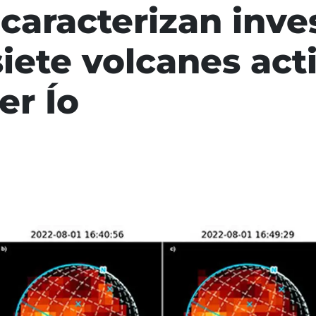
 caracterizan inv
iete volcanes acti
er Ío