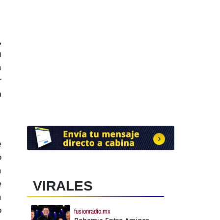
,
u
a
r
n
e
o
a
e
VIRALES
a
o
fusionradio.mx