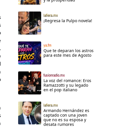
lafiera.mx
s
¡Regresa la Pulpo novela!
s
o
e
ya.fm
.
Que te deparan los astros
para este mes de Agosto
e
d
a
fusionradio.mx
o
La voz del romance: Eros
Ramazzotti y su legado
en el pop italiano
lafiera.mx
a
Armando Hernández es
s
captado con una joven
que no es su esposa y
a
desata rumores