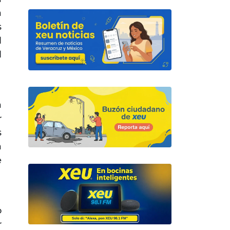
a
s
l
l
a
r
s
a
e
o
r