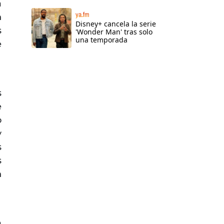
a
ya.fm
n
Disney+ cancela la serie
s
'Wonder Man' tras solo
una temporada
e
s
e
o
y
s
s
n
a