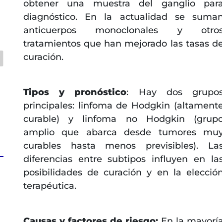
obtener una muestra del ganglio par
diagnóstico. En la actualidad se suma
anticuerpos monoclonales y otro
tratamientos que han mejorado las tasas d
curación.
Tipos y pronóstico
: Hay dos grupo
principales: linfoma de Hodgkin (altament
curable) y linfoma no Hodgkin (grup
amplio que abarca desde tumores mu
curables hasta menos previsibles). La
diferencias entre subtipos influyen en la
posibilidades de curación y en la elecció
terapéutica.
Causas y factores de riesgo:
En la mayorí