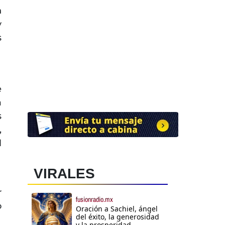
n
y
s
e
a
s
,
l
VIRALES
r
fusionradio.mx
o
Oración a Sachiel, ángel
del éxito, la generosidad
y la prosperidad