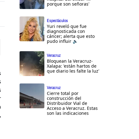
porque son señoras'
Espectáculos
Yuri reveló que fue
diagnosticada con
cáncer; alerta que esto
pudo influir 🔈
ttings
Veracruz
Bloquean la Veracruz-
Xalapa: 'están hartos de
que diario les falte la luz'
s
s
Veracruz
s
Cierre total por
r
construcción del
Distribuidor Vial de
n
Acceso a Veracruz. Estas
son las indicaciones
,