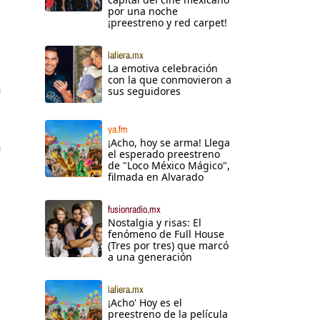
por una noche
¡preestreno y red carpet!
lafiera.mx
La emotiva celebración
con la que conmovieron a
a
sus seguidores
ya.fm
¡Acho, hoy se arma! Llega
a
el esperado preestreno
de "Loco México Mágico",
filmada en Alvarado
fusionradio.mx
Nostalgia y risas: El
fenómeno de Full House
(Tres por tres) que marcó
a una generación
lafiera.mx
¡Acho' Hoy es el
preestreno de la película