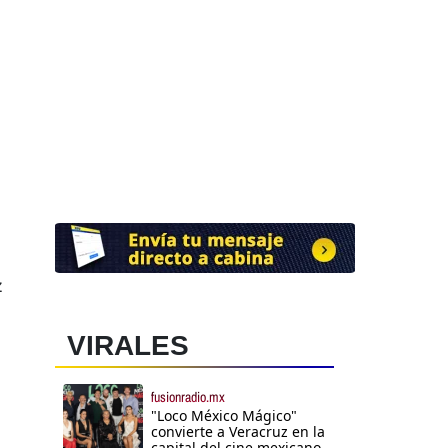
l
z
VIRALES
fusionradio.mx
"Loco México Mágico"
convierte a Veracruz en la
capital del cine mexicano