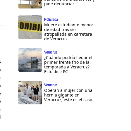
pide denunciar
Policiaca
Muere estudiante menor
de edad tras ser
atropellada en carretera
de Veracruz
Veracruz
¿Cuándo podría llegar el
s
primer frente frío de la
temporada a Veracruz?
n
Esto dice PC
a
n
Veracruz
Operan a mujer con una
e
hernia gigante en
Veracruz; este es el caso
e
a
l