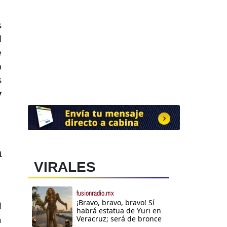
s
l
e
n
s
y
a
VIRALES
fusionradio.mx
¡Bravo, bravo, bravo! Sí
l
habrá estatua de Yuri en
Veracruz; será de bronce
a