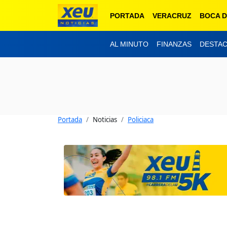
PORTADA
VERACRUZ
BOCA D
AL MINUTO
FINANZAS
DESTA
Portada
Noticias
Policiaca