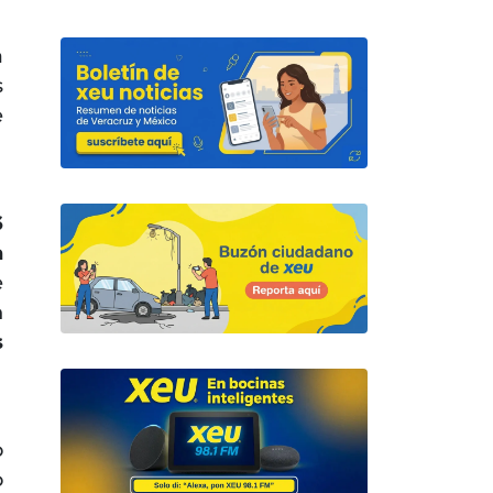
a
s
e
6
a
e
n
s
o
o