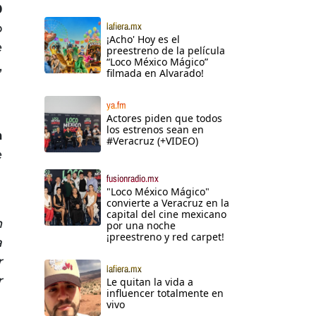
0
lafiera.mx
o
¡Acho' Hoy es el
e
preestreno de la película
“Loco México Mágico”
,
filmada en Alvarado!
ya.fm
Actores piden que todos
los estrenos sean en
a
#Veracruz (+VIDEO)
e
fusionradio.mx
"Loco México Mágico"
convierte a Veracruz en la
capital del cine mexicano
n
por una noche
¡preestreno y red carpet!
a
r
lafiera.mx
r
Le quitan la vida a
influencer totalmente en
vivo