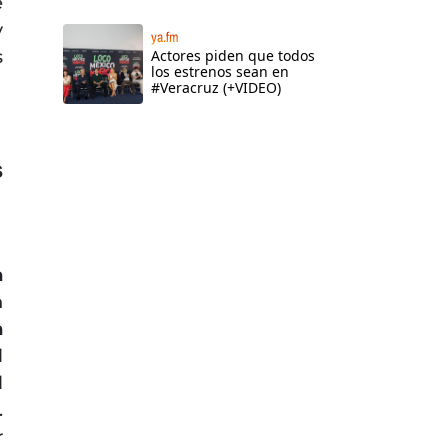
e
y
ya.fm
s
Actores piden que todos
los estrenos sean en
#Veracruz (+VIDEO)
s
a
n
a
l
l
.
r