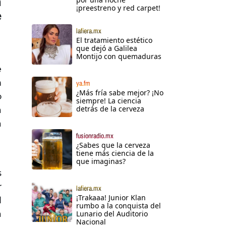
n
¡preestreno y red carpet!
e
lafiera.mx
El tratamiento estético
que dejó a Galilea
Montijo con quemaduras
e
n
ya.fm
¿Más fría sabe mejor? ¡No
o
siempre! La ciencia
detrás de la cerveza
a
a
fusionradio.mx
¿Sabes que la cerveza
tiene más ciencia de la
que imaginas?
s
r
lafiera.mx
¡Trakaaa! Junior Klan
l
rumbo a la conquista del
a
Lunario del Auditorio
Nacional