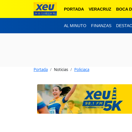
PORTADA
VERACRUZ
BOCA D
AL MINUTO
FINANZAS
DESTA
Portada
Noticias
Policiaca