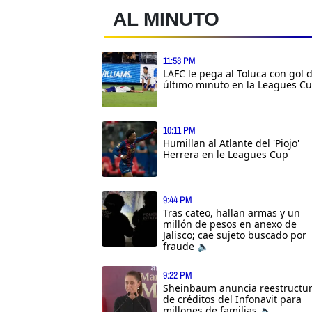
AL MINUTO
11:58 PM
LAFC le pega al Toluca con gol 
último minuto en la Leagues C
10:11 PM
Humillan al Atlante del 'Piojo'
Herrera en le Leagues Cup
9:44 PM
Tras cateo, hallan armas y un
millón de pesos en anexo de
Jalisco; cae sujeto buscado por
fraude 🔈
9:22 PM
Sheinbaum anuncia reestructu
de créditos del Infonavit para
millones de familias 🔈