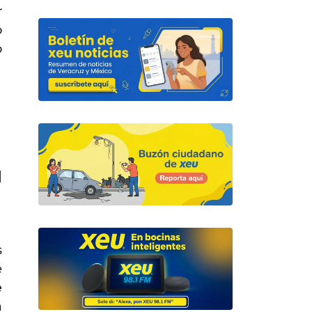
r
o
o
l
s
e
e
á