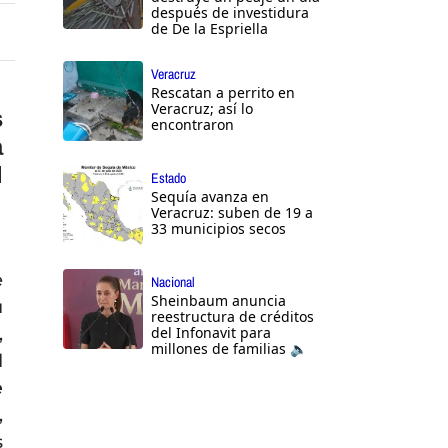
después de investidura
de De la Espriella
Veracruz
Rescatan a perrito en
Veracruz; así lo
s
encontraron
a
l
Estado
Sequía avanza en
Veracruz: suben de 19 a
33 municipios secos
e
Nacional
Sheinbaum anuncia
u
reestructura de créditos
,
del Infonavit para
millones de familias 🔈
l
e
,
s