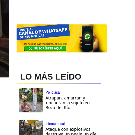
LO MÁS LEÍDO
Policiaca
Atrapan, amarran y
'encueran' a sujeto en
Boca del Río
Internacional
Ataque con explosivos
destruye un peaje un día