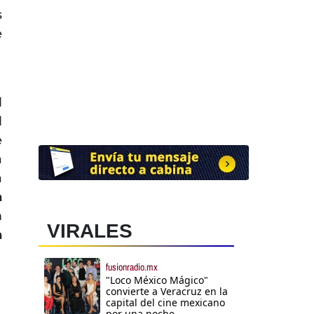
s
e
l
l
e
a
a
a
n
VIRALES
a
fusionradio.mx
"Loco México Mágico"
convierte a Veracruz en la
capital del cine mexicano
por una noche