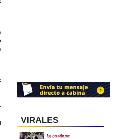
s
s
o
n
s
e
VIRALES
1
fusionradio.mx