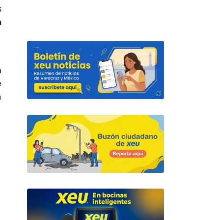
s
a
n
e
a