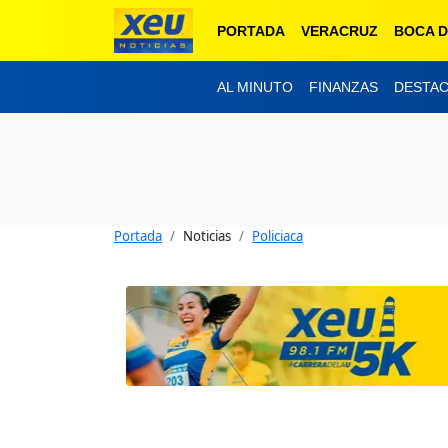
PORTADA
VERACRUZ
BOCA D
AL MINUTO
FINANZAS
DESTA
Portada
Noticias
Policiaca