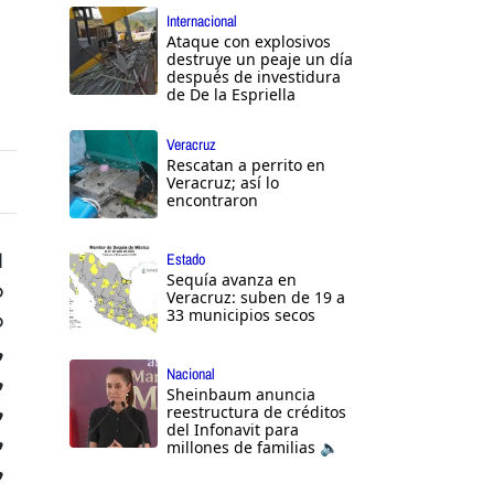
Internacional
Ataque con explosivos
destruye un peaje un día
después de investidura
de De la Espriella
Veracruz
Rescatan a perrito en
Veracruz; así lo
encontraron
l
Estado
Sequía avanza en
o
Veracruz: suben de 19 a
33 municipios secos
o
,
Nacional
,
Sheinbaum anuncia
,
reestructura de créditos
del Infonavit para
,
millones de familias 🔈
,