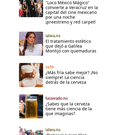
"Loco México Mágico"
convierte a Veracruz en la
capital del cine mexicano
por una noche
¡preestreno y red carpet!
lafiera.mx
El tratamiento estético
que dejó a Galilea
Montijo con quemaduras
ya.fm
¿Más fría sabe mejor? ¡No
siempre! La ciencia
detrás de la cerveza
fusionradio.mx
¿Sabes que la cerveza
tiene más ciencia de la
que imaginas?
lafiera.mx