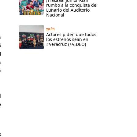
¡Trakaaa! Junior Klan
rumbo a la conquista del
Lunario del Auditorio
Nacional
ya.fm
Actores piden que todos
n
los estrenos sean en
#Veracruz (+VIDEO)
5
1
n
n
d
ó
s