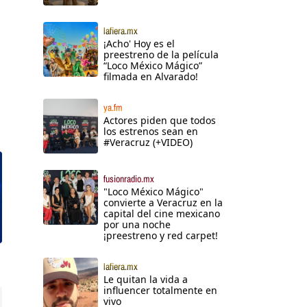
lafiera.mx
¡Acho' Hoy es el
preestreno de la película
“Loco México Mágico”
filmada en Alvarado!
ya.fm
Actores piden que todos
los estrenos sean en
#Veracruz (+VIDEO)
fusionradio.mx
"Loco México Mágico"
convierte a Veracruz en la
capital del cine mexicano
por una noche
¡preestreno y red carpet!
lafiera.mx
Le quitan la vida a
influencer totalmente en
vivo