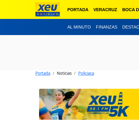
PORTADA
VERACRUZ
BOCA D
AL MINUTO
FINANZAS
DESTA
Portada
Noticias
Policiaca