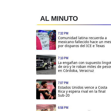
AL MINUTO
7:32 PM
Comunidad latina recuerda a
mexicano fallecido hace un me
por disparos del ICE e Texas
7:10 PM
La engañan con supuesto lingo
de oro y le roban miles de peso
en Córdoba, Veracruz
7:07 PM
Estados Unidos vence a Costa
Rica y espera rival en la final
Sub-20
6:58 PM