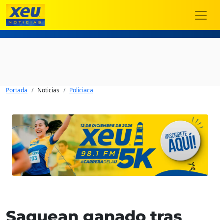
Portada
Noticias
Policiaca
Saquean ganado tras