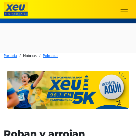
Portada
Noticias
Policiaca
Roban y arrojan