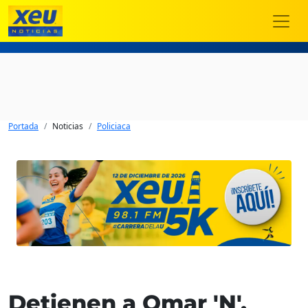
Portada
Noticias
Policiaca
Detienen a Omar 'N',