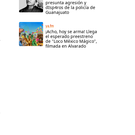
presunta agresión y
dIsp4ros de la policía de
Guanajuato
ya.fm
¡Acho, hoy se arma! Llega
el esperado preestreno
s
de "Loco México Mágico",
filmada en Alvarado
e