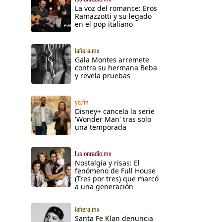
La voz del romance: Eros
Ramazzotti y su legado
en el pop italiano
lafiera.mx
Gala Montes arremete
contra su hermana Beba
y revela pruebas
ya.fm
Disney+ cancela la serie
'Wonder Man' tras solo
una temporada
fusionradio.mx
Nostalgia y risas: El
fenómeno de Full House
(Tres por tres) que marcó
a una generación
lafiera.mx
Santa Fe Klan denuncia