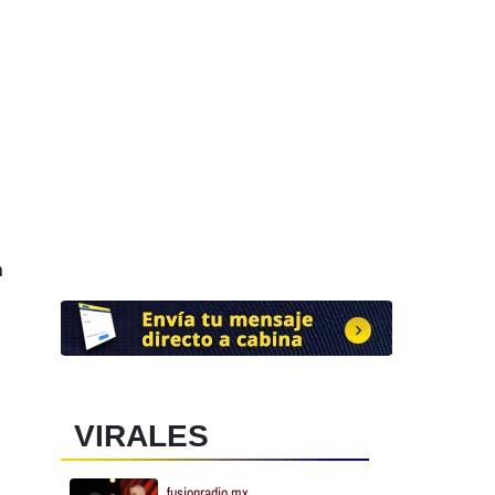
n
VIRALES
fusionradio.mx