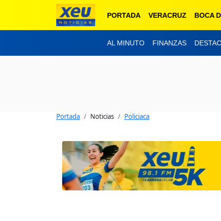
PORTADA
VERACRUZ
BOCA D
AL MINUTO
FINANZAS
DESTA
Portada
Noticias
Policiaca