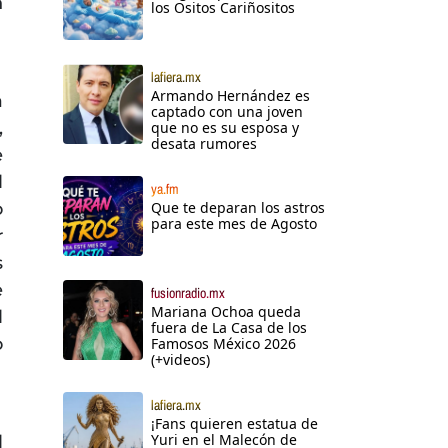
n
los Ositos Cariñositos
lafiera.mx
Armando Hernández es
a
captado con una joven
,
que no es su esposa y
desata rumores
e
l
ya.fm
o
Que te deparan los astros
para este mes de Agosto
r
s
e
fusionradio.mx
Mariana Ochoa queda
l
fuera de La Casa de los
o
Famosos México 2026
(+videos)
lafiera.mx
¡Fans quieren estatua de
Yuri en el Malecón de
l