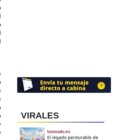
ó
l
o
l
l
a
n
a
a
n
VIRALES
n
e
fusionradio.mx
e
El legado perdurable de