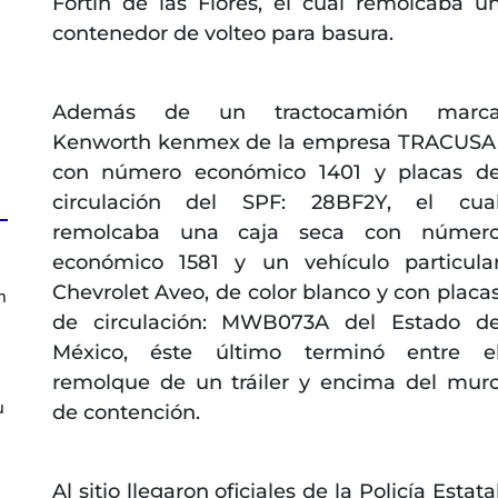
Fortín de las Flores, el cual remolcaba u
contenedor de volteo para basura.
Además de un tractocamión marc
Kenworth kenmex de la empresa TRACUSA
con número económico 1401 y placas d
circulación del SPF: 28BF2Y, el cua
remolcaba una caja seca con númer
económico 1581 y un vehículo particula
Chevrolet Aveo, de color blanco y con placa
n
de circulación: MWB073A del Estado d
México, éste último terminó entre e
remolque de un tráiler y encima del mur
u
de contención.
Al sitio llegaron oficiales de la Policía Estata