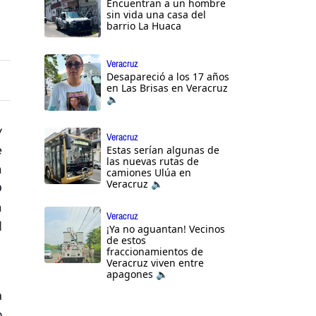
Encuentran a un hombre
sin vida una casa del
barrio La Huaca
Veracruz
Desapareció a los 17 años
en Las Brisas en Veracruz
🔈
y
Veracruz
e
Estas serían algunas de
las nuevas rutas de
a
camiones Ulúa en
Veracruz 🔈
D
a
Veracruz
l
¡Ya no aguantan! Vecinos
de estos
fraccionamientos de
Veracruz viven entre
apagones 🔈
n
o