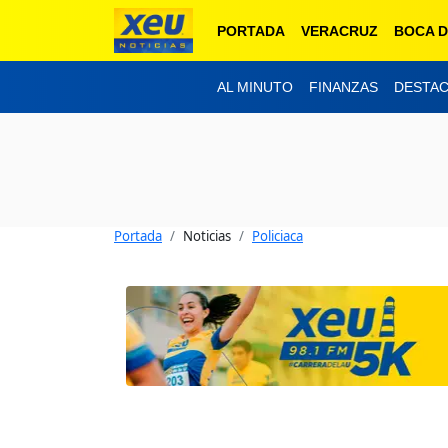
PORTADA
VERACRUZ
BOCA D
AL MINUTO
FINANZAS
DESTA
Portada
Noticias
Policiaca