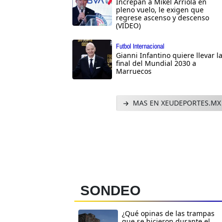
Increpan a Mikel Arriola en
pleno vuelo, le exigen que
regrese ascenso y descenso
(VIDEO)
Futbol Internacional
Gianni Infantino quiere llevar l
final del Mundial 2030 a
Marruecos
MAS EN XEUDEPORTES.MX
SONDEO
¿Qué opinas de las trampas
que se hicieron durante el