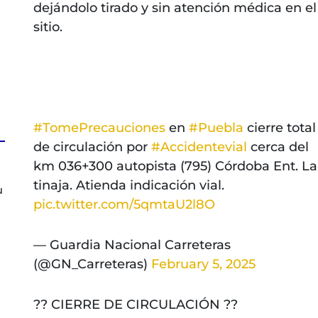
dejándolo tirado y sin atención médica en el
sitio.
#TomePrecauciones
en
#Puebla
cierre total
de circulación por
#Accidentevial
cerca del
km 036+300 autopista (795) Córdoba Ent. La
tinaja. Atienda indicación vial.
u
pic.twitter.com/5qmtaU2l8O
— Guardia Nacional Carreteras
s
(@GN_Carreteras)
February 5, 2025
?? CIERRE DE CIRCULACIÓN ??