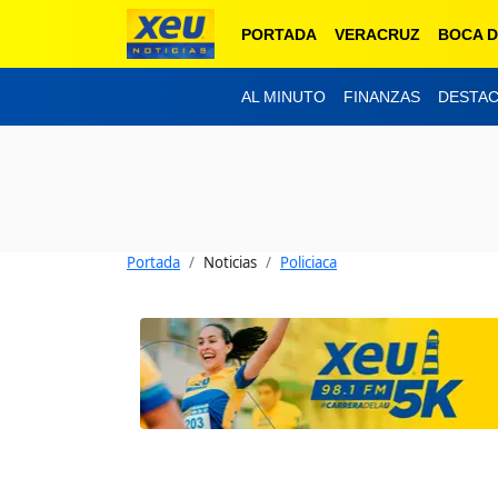
PORTADA
VERACRUZ
BOCA D
AL MINUTO
FINANZAS
DESTA
Portada
Noticias
Policiaca