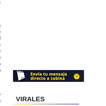
a
s
e
l
a
e
s
n
n
e
VIRALES
s