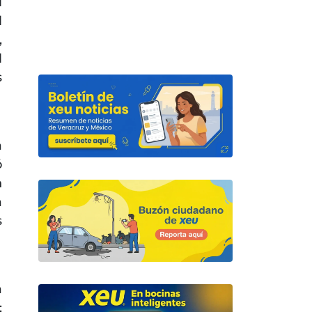
l
l
,
l
s
a
ó
n
a
s
a
;