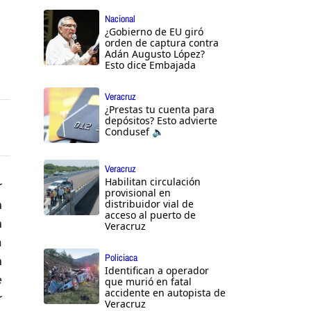
Nacional
¿Gobierno de EU giró
orden de captura contra
Adán Augusto López?
Esto dice Embajada
Veracruz
¿Prestas tu cuenta para
depósitos? Esto advierte
Condusef 🔈
Veracruz
Habilitan circulación
r
provisional en
n
distribuidor vial de
acceso al puerto de
n
Veracruz
a
Policiaca
n
Identifican a operador
e
que murió en fatal
accidente en autopista de
r
Veracruz