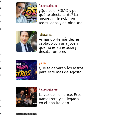
e
fusionradio.mx
s
¿Qué es el FOMO y por
a
qué te afecta tanto? La
ansiedad de estar en
e
todos lados y en ninguno
n
lafiera.mx
Armando Hernández es
captado con una joven
que no es su esposa y
desata rumores
a
a
ya.fm
s
Que te deparan los astros
para este mes de Agosto
a
fusionradio.mx
La voz del romance: Eros
Ramazzotti y su legado
a
en el pop italiano
e
e