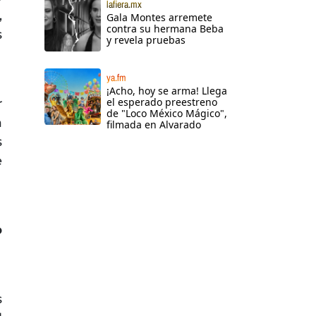
lafiera.mx
,
Gala Montes arremete
contra su hermana Beba
s
y revela pruebas
ya.fm
¡Acho, hoy se arma! Llega
el esperado preestreno
r
de "Loco México Mágico",
a
filmada en Alvarado
s
e
o
s