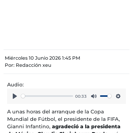
Miércoles 10 Junio 2026 1:45 PM
Por:
Redacción xeu
Audio:
00:33
Play
Mute
Setti
A unas horas del arranque de la Copa
Mundial de Fútbol, el presidente de la FIFA,
Gianni Infantino,
agradeció a la presidenta