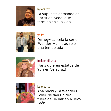
lafiera.mx
La supuesta demanda de
Christian Nodal que
e
terminó en el olvido
ya.fm
Disney+ cancela la serie
'Wonder Man' tras solo
una temporada
fusionradio.mx
¡Fans quieren estatua de
Yuri en Veracruz!
lafiera.mx
Ana Show y La Wanders
Lover 'se dan un tiro'
fuera de un bar en Nuevo
León