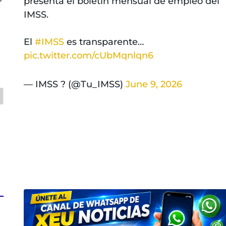
presenta el boletín mensual de empleo del
IMSS.
El
#IMSS
es transparente…
a
pic.twitter.com/cUbMqnlqn6
— IMSS ? (@Tu_IMSS)
June 9, 2026