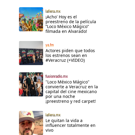
lafiera.mx
¡Acho' Hoy es el
preestreno de la película
“Loco México Mágico”
filmada en Alvarado!
ya.fm
Actores piden que todos
los estrenos sean en
#Veracruz (+VIDEO)
fusionradio.mx
"Loco México Mágico"
convierte a Veracruz en la
capital del cine mexicano
por una noche
¡preestreno y red carpet!
lafiera.mx
Le quitan la vida a
influencer totalmente en
vivo