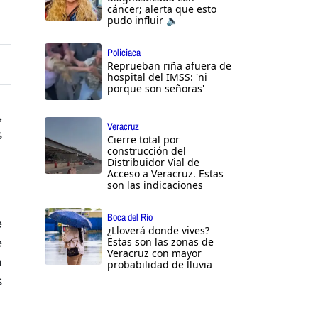
cáncer; alerta que esto
pudo influir 🔈
Policiaca
Reprueban riña afuera de
hospital del IMSS: 'ni
porque son señoras'
,
Veracruz
s
Cierre total por
construcción del
s
Distribuidor Vial de
Acceso a Veracruz. Estas
son las indicaciones
Boca del Río
e
¿Lloverá donde vives?
e
Estas son las zonas de
Veracruz con mayor
a
probabilidad de lluvia
s