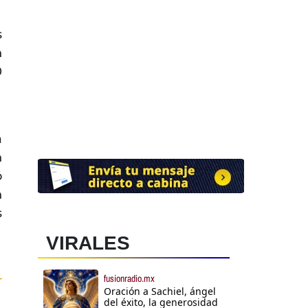
s
n
0
a
n
o
n
s
VIRALES
fusionradio.mx
r
Oración a Sachiel, ángel
del éxito, la generosidad