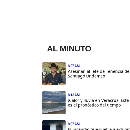
AL MINUTO
8:37 AM
Asesinan al jefe de Tenencia de
Santiago Undameo
8:13 AM
¡Calor y lluvia en Veracruz! Este
es el pronóstico del tiempo
8:07 AM
El incendio que vuelve a exhibir