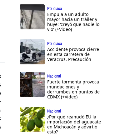
Policiaca
Empuja a un adulto
mayor hacia un tráiler y
huye: 'creyó que nadie lo
vio' (+Video)
Policiaca
Accidente provoca cierre
en esta carretera de
Veracruz. Precaución
s
Nacional
Fuerte tormenta provoca
s
inundaciones y
derrumbes en puntos de
o
CDMX (+Video)
e
a
Nacional
¿Por qué reanudó EU la
s
importación del aguacate
s
en Michoacán y advirtió
esto?