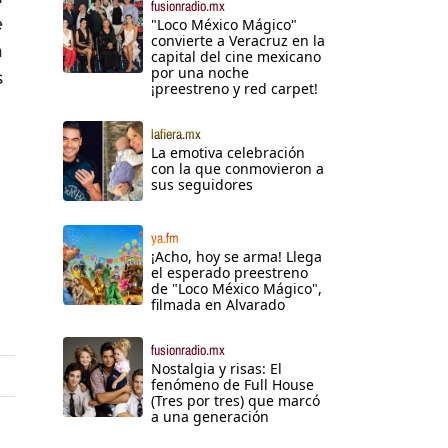
fusionradio.mx
e
"Loco México Mágico"
convierte a Veracruz en la
a
capital del cine mexicano
por una noche
s
¡preestreno y red carpet!
lafiera.mx
La emotiva celebración
con la que conmovieron a
sus seguidores
ya.fm
¡Acho, hoy se arma! Llega
el esperado preestreno
de "Loco México Mágico",
filmada en Alvarado
fusionradio.mx
Nostalgia y risas: El
fenómeno de Full House
(Tres por tres) que marcó
a una generación