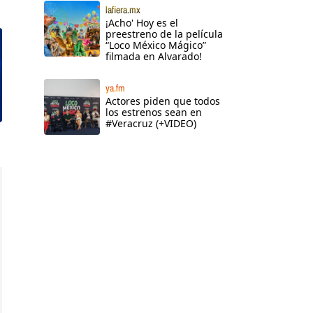
lafiera.mx
¡Acho' Hoy es el
preestreno de la película
“Loco México Mágico”
filmada en Alvarado!
ya.fm
Actores piden que todos
los estrenos sean en
#Veracruz (+VIDEO)