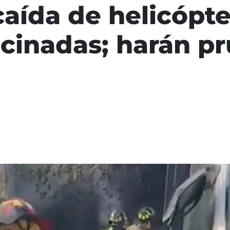
caída de helicóp
cinadas; harán p