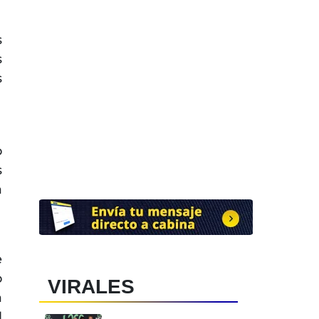
s
s
s
o
s
a
e
o
VIRALES
a
l