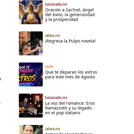
fusionradio.mx
Oración a Sachiel, ángel
del éxito, la generosidad
y la prosperidad
lafiera.mx
¡Regresa la Pulpo novela!
ya.fm
Que te deparan los astros
para este mes de Agosto
o
a
fusionradio.mx
e
La voz del romance: Eros
Ramazzotti y su legado
en el pop italiano
lafiera.mx