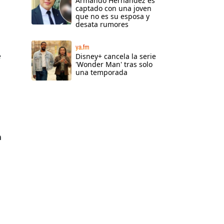
Armando Hernández es
captado con una joven
que no es su esposa y
desata rumores
ya.fm
e
Disney+ cancela la serie
'Wonder Man' tras solo
una temporada
n