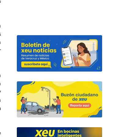
s
a
s
a
r
a
a
y
a
n
e