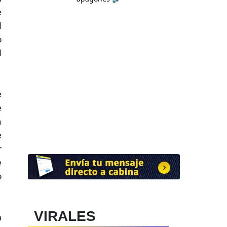
e
l
o
l
e
e
a
e
r
e
o
VIRALES
n