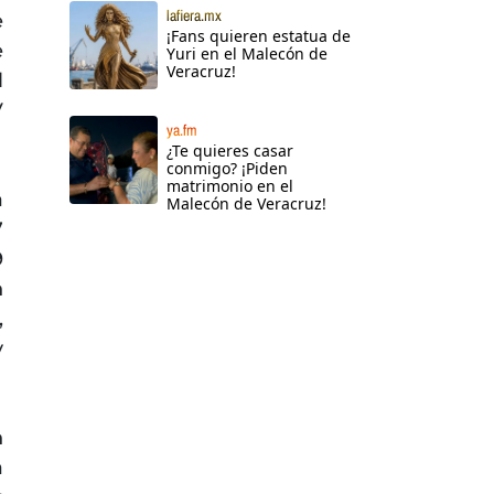
lafiera.mx
e
¡Fans quieren estatua de
e
Yuri en el Malecón de
Veracruz!
l
V
ya.fm
¿Te quieres casar
conmigo? ¡Piden
matrimonio en el
a
Malecón de Veracruz!
7
9
n
,
y
n
a