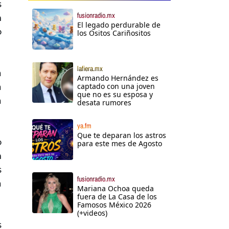
s
fusionradio.mx
n
El legado perdurable de
o
los Ositos Cariñositos
lafiera.mx
a
Armando Hernández es
a
captado con una joven
que no es su esposa y
a
desata rumores
ya.fm
Que te deparan los astros
o
para este mes de Agosto
n
s
fusionradio.mx
a
Mariana Ochoa queda
fuera de La Casa de los
Famosos México 2026
(+videos)
s