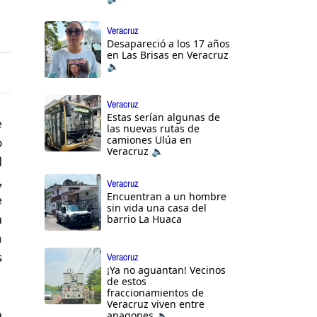
Veracruz
Desapareció a los 17 años
en Las Brisas en Veracruz
🔈
Veracruz
Estas serían algunas de
e
las nuevas rutas de
camiones Ulúa en
o
Veracruz 🔈
d
,
Veracruz
Encuentran a un hombre
e
sin vida una casa del
n
barrio La Huaca
a
s
Veracruz
¡Ya no aguantan! Vecinos
de estos
fraccionamientos de
Veracruz viven entre
n
apagones 🔈