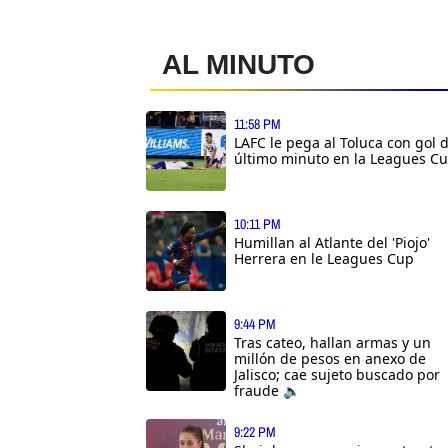
AL MINUTO
11:58 PM
LAFC le pega al Toluca con gol 
último minuto en la Leagues C
10:11 PM
Humillan al Atlante del 'Piojo'
Herrera en le Leagues Cup
9:44 PM
Tras cateo, hallan armas y un
millón de pesos en anexo de
Jalisco; cae sujeto buscado por
fraude 🔈
9:22 PM