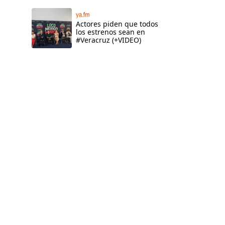
ya.fm
Actores piden que todos
los estrenos sean en
#Veracruz (+VIDEO)
n