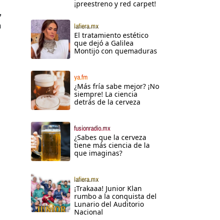
¡preestreno y red carpet!
,
a
lafiera.mx
El tratamiento estético
que dejó a Galilea
Montijo con quemaduras
ya.fm
¿Más fría sabe mejor? ¡No
siempre! La ciencia
detrás de la cerveza
fusionradio.mx
¿Sabes que la cerveza
tiene más ciencia de la
que imaginas?
lafiera.mx
¡Trakaaa! Junior Klan
rumbo a la conquista del
Lunario del Auditorio
Nacional