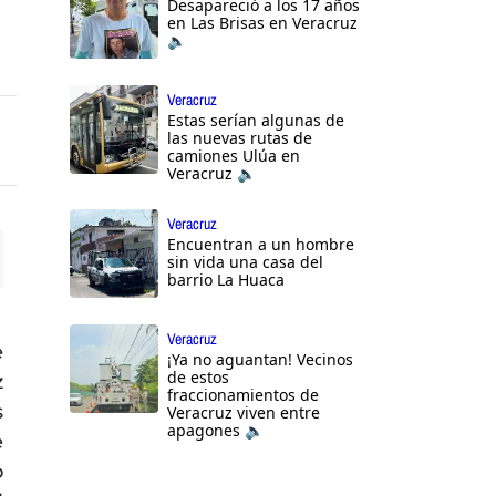
Desapareció a los 17 años
en Las Brisas en Veracruz
🔈
Veracruz
Estas serían algunas de
las nuevas rutas de
camiones Ulúa en
Veracruz 🔈
Veracruz
Encuentran a un hombre
sin vida una casa del
barrio La Huaca
ttings
Veracruz
e
¡Ya no aguantan! Vecinos
de estos
z
fraccionamientos de
s
Veracruz viven entre
apagones 🔈
e
o