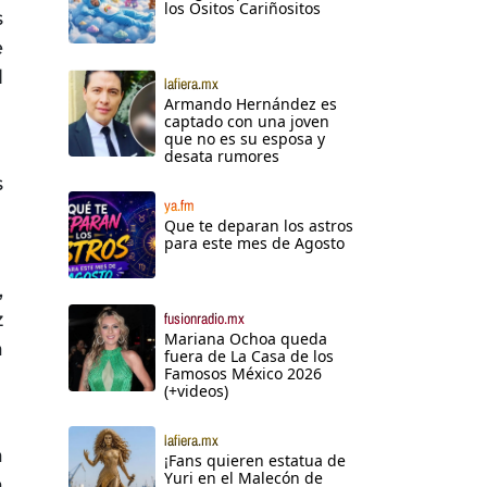
los Ositos Cariñositos
s
e
l
lafiera.mx
Armando Hernández es
captado con una joven
que no es su esposa y
desata rumores
s
ya.fm
Que te deparan los astros
para este mes de Agosto
,
z
fusionradio.mx
Mariana Ochoa queda
a
fuera de La Casa de los
Famosos México 2026
(+videos)
lafiera.mx
a
¡Fans quieren estatua de
Yuri en el Malecón de
a