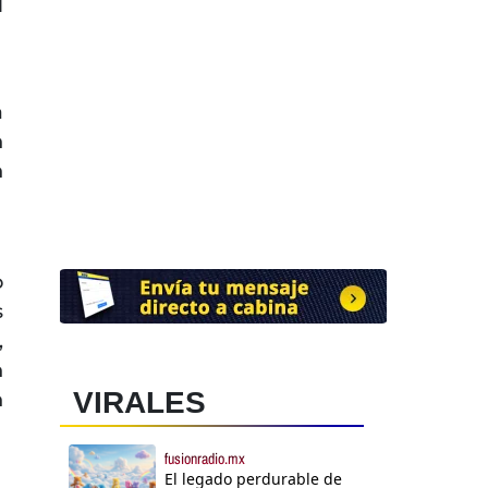
l
a
n
n
o
s
,
n
VIRALES
n
fusionradio.mx
El legado perdurable de