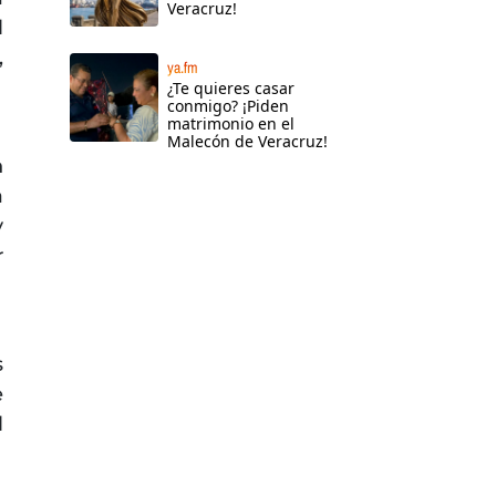
Veracruz!
l
,
ya.fm
¿Te quieres casar
conmigo? ¡Piden
matrimonio en el
Malecón de Veracruz!
n
a
y
r
s
e
l