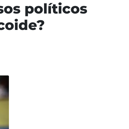
os políticos
coide?