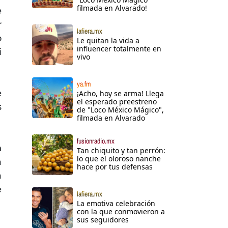
filmada en Alvarado!
e
r
lafiera.mx
o
Le quitan la vida a
influencer totalmente en
i
vivo
ya.fm
e
¡Acho, hoy se arma! Llega
el esperado preestreno
s
de "Loco México Mágico",
filmada en Alvarado
fusionradio.mx
n
Tan chiquito y tan perrón:
lo que el oloroso nanche
a
hace por tus defensas
a
e
lafiera.mx
La emotiva celebración
con la que conmovieron a
sus seguidores