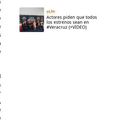
a
e
ya.fm
Actores piden que todos
e
los estrenos sean en
e
#Veracruz (+VIDEO)
s
n
e
l
a
r
,
e
e