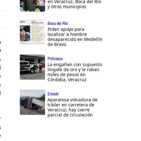
en Veracruz, Boca del Río
y otros municipios
Boca del Río
Piden apoyo para
localizar a hombre
desaparecido en Medellín
ó
de Bravo
0
a
Policiaca
La engañan con supuesto
l
lingote de oro y le roban
miles de pesos en
e
Córdoba, Veracruz
a
l
Estado
Aparatosa volcadura de
tráiler en carretera de
Veracruz; hay cierre
parcial de circulación
r
s
e