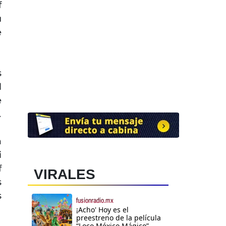
f
u
e
s
l
e
.
a
i
f
VIRALES
s
s
fusionradio.mx
¡Acho' Hoy es el
preestreno de la película
“Loco México Mágico”