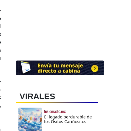
e
o
l
s
ó
n
u
e
a
VIRALES
s
,
fusionradio.mx
El legado perdurable de
los Ositos Cariñositos
a