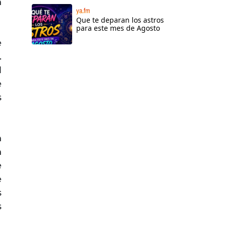
n
ya.fm
Que te deparan los astros
para este mes de Agosto
e
.
l
e
s
n
n
e
e
s
s