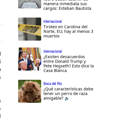
manera inmediata sus
cargos: Esteban Bautista
Internacional
Tiroteo en Carolina del
Norte, EU; hay al menos 3
muertos
Internacional
d
¿Existen desacuerdos
i
entre Donald Trump y
Pete Hegseth? Esto dice la
o
Casa Blanca
s
Boca del Río
¿Qué características debe
tener un perro de raza
amigable? 🔈
s
a
l