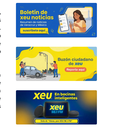
,
s
.
o
e
o
a
e
a
e
s