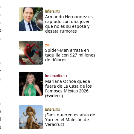
a
lafiera.mx
a
Armando Hernández es
captado con una joven
a
que no es su esposa y
s
desata rumores
a
ya.fm
Spider-Man arrasa en
taquilla con 927 millones
de dólares
a
e
fusionradio.mx
a
Mariana Ochoa queda
fuera de La Casa de los
Famosos México 2026
(+videos)
a
lafiera.mx
s
¡Fans quieren estatua de
d
Yuri en el Malecón de
Veracruz!
s