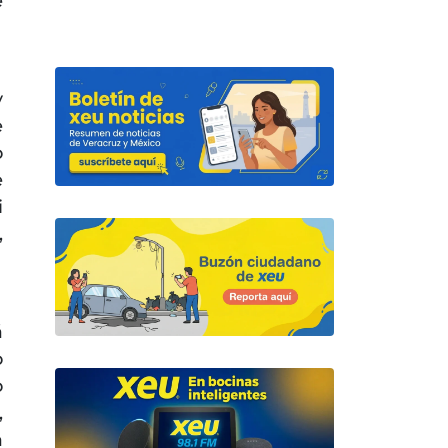
e
y
e
o
e
i
,
á
o
o
,
a