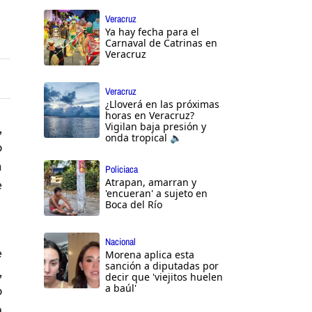
Veracruz
Ya hay fecha para el
Carnaval de Catrinas en
Veracruz
Veracruz
¿Lloverá en las próximas
horas en Veracruz?
Vigilan baja presión y
,
onda tropical 🔈
o
a
Policiaca
Atrapan, amarran y
e
'encueran' a sujeto en
Boca del Río
Nacional
e
Morena aplica esta
sanción a diputadas por
,
decir que 'viejitos huelen
a baúl'
o
n