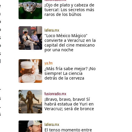
¡Ojo de plato y cabeza de
e
tuerca!: Los secretos más
a
raros de los búhos
o
o
lafiera.mx
"Loco México Mágico"
s
convierte a Veracruz en la
o
capital del cine mexicano
por una noche
s
l
ya.fm
¿Más fría sabe mejor? ¡No
siempre! La ciencia
detrás de la cerveza
r
fusionradio.mx
s
¡Bravo, bravo, bravo! Sí
habrá estatua de Yuri en
.
Veracruz; será de bronce
s
lafiera.mx
El tenso momento entre