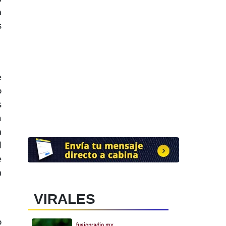
n
s
e
o
s
a
n
l
e
n
VIRALES
o
fusionradio.mx