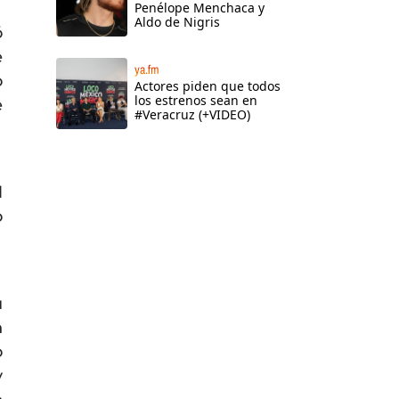
Penélope Menchaca y
Aldo de Nigris
ó
e
ya.fm
o
Actores piden que todos
los estrenos sean en
e
#Veracruz (+VIDEO)
l
o
u
n
o
y