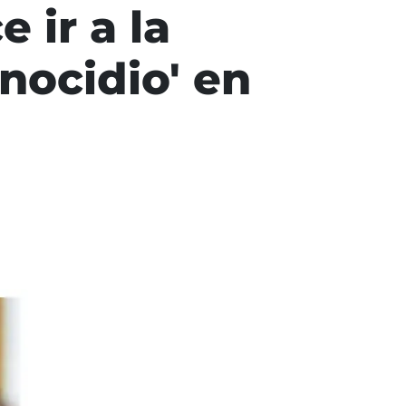
 ir a la
nocidio' en