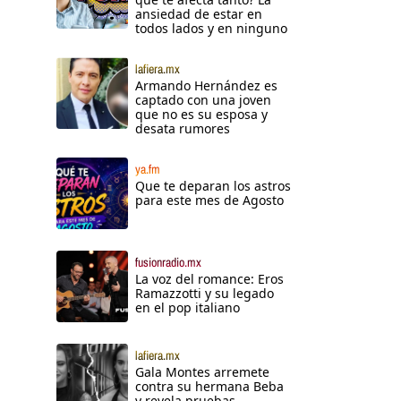
ansiedad de estar en
todos lados y en ninguno
lafiera.mx
Armando Hernández es
captado con una joven
que no es su esposa y
desata rumores
ya.fm
Que te deparan los astros
para este mes de Agosto
fusionradio.mx
La voz del romance: Eros
Ramazzotti y su legado
en el pop italiano
lafiera.mx
Gala Montes arremete
contra su hermana Beba
y revela pruebas