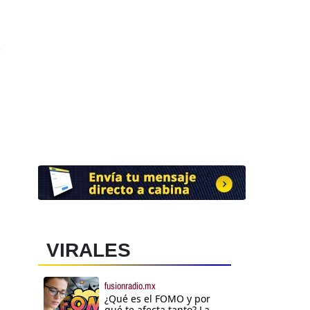
0
VIRALES
fusionradio.mx
¿Qué es el FOMO y por
qué te afecta tanto? La