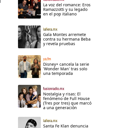
l
La voz del romance: Eros
Ramazzotti y su legado
en el pop italiano
lafiera.mx
Gala Montes arremete
contra su hermana Beba
y revela pruebas
ya.fm
Disney+ cancela la serie
'Wonder Man' tras solo
una temporada
fusionradio.mx
Nostalgia y risas: El
fenómeno de Full House
(Tres por tres) que marcó
a una generación
lafiera.mx
Santa Fe Klan denuncia