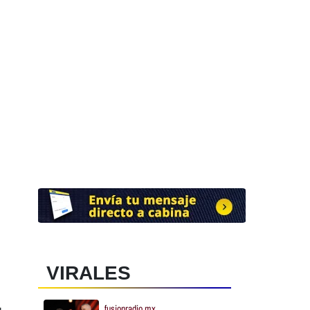
VIRALES
fusionradio.mx