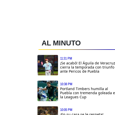
AL MINUTO
11:31 PM
¡Se acabó! El Águila de Veracru
cierra la temporada con triunfo
ante Pericos de Puebla
10:38 PM
Portland Timbers humilla al
Puebla con tremenda goleada 
la Leagues Cup
10:05 PM
¡En su casa se le respeta!