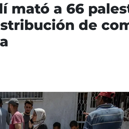
elí mató a 66 pale
istribución de com
za