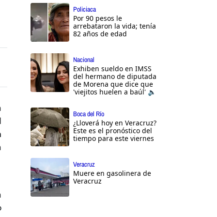
Policiaca
Por 90 pesos le
arrebataron la vida; tenía
82 años de edad
Nacional
Exhiben sueldo en IMSS
del hermano de diputada
de Morena que dice que
'viejitos huelen a baúl' 🔈
a
Boca del Río
l
¿Lloverá hoy en Veracruz?
Este es el pronóstico del
n
tiempo para este viernes
a
Veracruz
Muere en gasolinera de
Veracruz
a
o