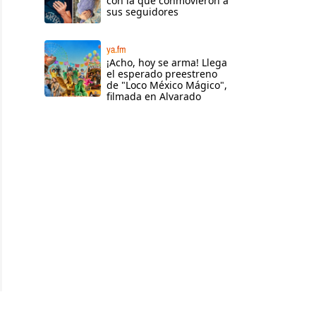
con la que conmovieron a
sus seguidores
ya.fm
¡Acho, hoy se arma! Llega
el esperado preestreno
de "Loco México Mágico",
filmada en Alvarado