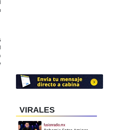
l
u
s
l
a
e
VIRALES
fusionradio.mx