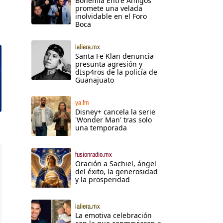
Bohemia Entre Amigos
promete una velada
inolvidable en el Foro
Boca
lafiera.mx
Santa Fe Klan denuncia
presunta agresión y
dIsp4ros de la policía de
Guanajuato
ya.fm
Disney+ cancela la serie
'Wonder Man' tras solo
una temporada
fusionradio.mx
Oración a Sachiel, ángel
del éxito, la generosidad
y la prosperidad
lafiera.mx
La emotiva celebración