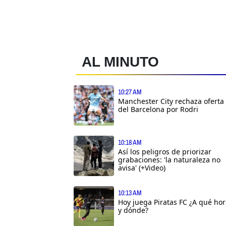
AL MINUTO
10:27 AM
Manchester City rechaza oferta
del Barcelona por Rodri
10:18 AM
Así los peligros de priorizar
grabaciones: 'la naturaleza no
avisa' (+Video)
10:13 AM
Hoy juega Piratas FC ¿A qué ho
y dónde?