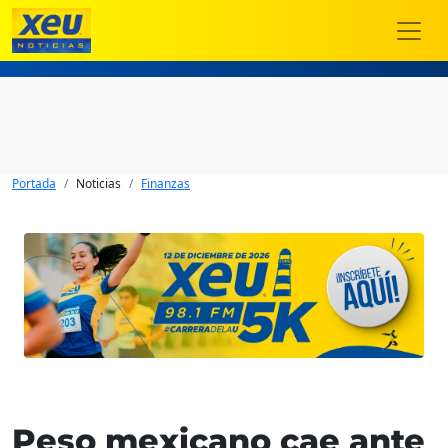
Portada
Noticias
Finanzas
Peso mexicano cae ante