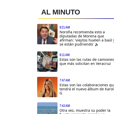
AL MINUTO
8:21 AM
Noroña recomienda esto a
diputadas de Morena que
afirman: 'viejitos huelen a baúl 
se están pudriendo' 🔈
8:11 AM
Estas son las rutas de camiones
que más solicitan en Veracruz
7:47 AM
Estas son las colaboraciones q
tendrá el nuevo álbum de Karol
G
7:43 AM
Otra vez, muestra su poder la