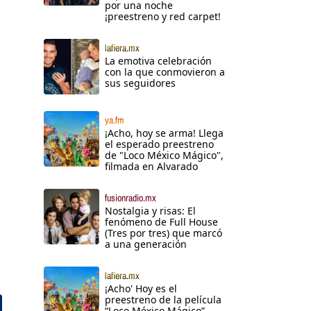
por una noche
¡preestreno y red carpet!
lafiera.mx
La emotiva celebración
con la que conmovieron a
sus seguidores
ya.fm
¡Acho, hoy se arma! Llega
el esperado preestreno
de "Loco México Mágico",
filmada en Alvarado
fusionradio.mx
Nostalgia y risas: El
fenómeno de Full House
(Tres por tres) que marcó
a una generación
lafiera.mx
¡Acho' Hoy es el
preestreno de la película
“Loco México Mágico”