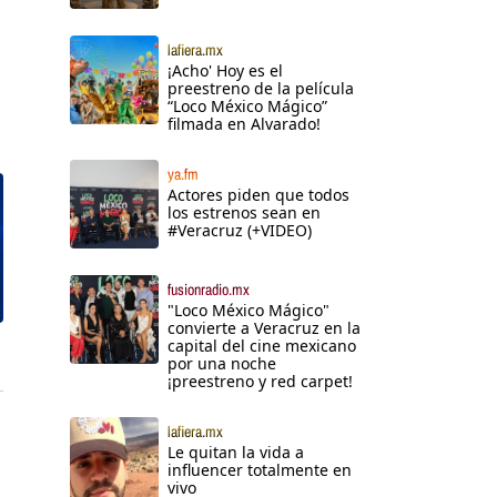
lafiera.mx
¡Acho' Hoy es el
preestreno de la película
“Loco México Mágico”
filmada en Alvarado!
ya.fm
Actores piden que todos
los estrenos sean en
#Veracruz (+VIDEO)
fusionradio.mx
"Loco México Mágico"
convierte a Veracruz en la
capital del cine mexicano
por una noche
¡preestreno y red carpet!
lafiera.mx
Le quitan la vida a
influencer totalmente en
vivo