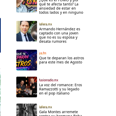
qué te afecta tanto? La
ansiedad de estar en
todos lados y en ninguno
lafiera.mx
Armando Hernández es
captado con una joven
que no es su esposa y
desata rumores
ya.fm
Que te deparan los astros
para este mes de Agosto
fusionradio.mx
La voz del romance: Eros
Ramazzotti y su legado
en el pop italiano
lafiera.mx
Gala Montes arremete
contra su hermana Beba