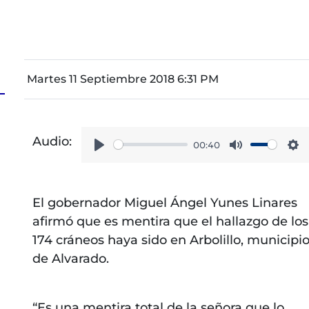
Martes 11 Septiembre 2018 6:31 PM
Audio:
00:40
Play
Mute
Se
El gobernador Miguel Ángel Yunes Linares
afirmó que es mentira que el hallazgo de los
174 cráneos haya sido en Arbolillo, municipi
de Alvarado.
“Es una mentira total de la señora que lo